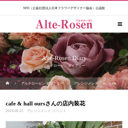
NFD（公益社団法人日本フラワーデザイナー協会）公認校​
Alte-Rosen Diary
アルテローゼン ダイアリー
アルテローゼン ダイアリー
アレンジメント
cafe & hall oursさんの店内装花
cafe & hall oursさんの店内装花
2024.06.22
アレンジメント
イベント